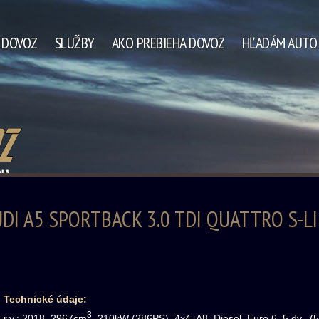
A DOVOZ
SLUŽBY
AKO PREBIEHA DOVOZ
HĽADÁM AUTO
DI A5 SPORTBACK 3.0 TDI QUATTRO S-L
Technické údaje:
3
r.v.: 2018, 2967cm
, 210kW (286PS), 4x4, A8, Diesel, Euro 6, 5 dv., 