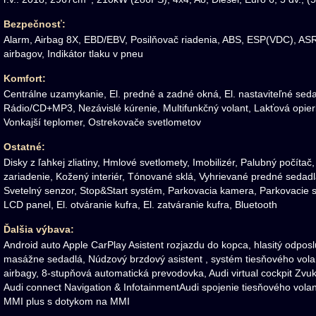
Bezpečnosť:
Alarm, Airbag 8X, EBD/EBV, Posilňovač riadenia, ABS, ESP(VDC), AS
airbagov, Indikátor tlaku v pneu
Komfort:
Centrálne uzamykanie, El. predné a zadné okná, El. nastaviteľné sedad
Rádio/CD+MP3, Nezávislé kúrenie, Multifunkčný volant, Lakťová opier
Vonkajší teplomer, Ostrekovače svetlometov
Ostatné:
Disky z ľahkej zliatiny, Hmlové svetlomety, Imobilizér, Palubný počít
zariadenie, Kožený interiér, Tónované sklá, Vyhrievané predné sedad
Svetelný senzor, Stop&Start systém, Parkovacia kamera, Parkovacie 
LCD panel, El. otváranie kufra, El. zatváranie kufra, Bluetooth
Ďalšia výbava:
Android auto Apple CarPlay Asistent rozjazdu do kopca, hlasitý odpos
masážne sedadlá, Núdzový brzdový asistent , systém tiesňového vol
airbagy, 8-stupňová automatická prevodovka, Audi virtual cockpit Z
Audi connect Navigation & InfotainmentAudi spojenie tiesňového volani
MMI plus s dotykom na MMI