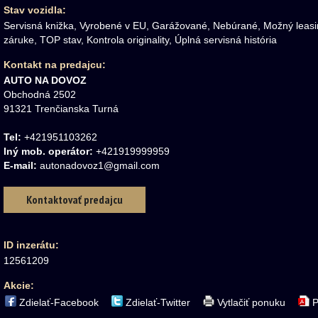
Stav vozidla:
Servisná knižka, Vyrobené v EU, Garážované, Nebúrané, Možný leas
záruke, TOP stav, Kontrola originality, Úplná servisná história
Kontakt
na predajcu
:
AUTO NA DOVOZ
Obchodná 2502
91321 Trenčianska Turná
Tel:
+421951103262
Iný mob. operátor:
+421919999959
E-mail:
autonadovoz1@gmail.com
Kontaktovať predajcu
ID inzerátu:
12561209
Akcie:
Zdielať-Facebook
Zdielať-Twitter
Vytlačiť ponuku