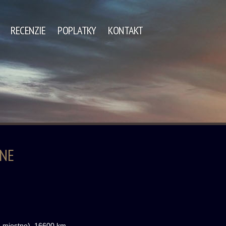
RECENZIE
POPLATKY
KONTAKT
INE
(5-miestne), 16600 km