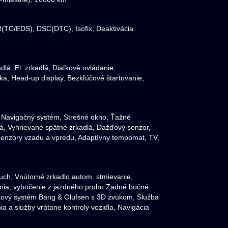
R(TC/EDS), DSC(DTC), Isofix, Deaktivácia
lá, El. zrkadlá, Diaľkové ovládanie,
ka, Head-up display, Bezkľúčové štartovanie,
ač, Navigačný systém, Strešné okno, Ťažné
lá, Vyhrievané spätné zrkadlá, Dažďový senzor,
senzory vzadu a vpredu, Adaptívny tempomat, TV,
luch, Vnútorné zrkadlo autom. stmievanie,
ania, vybočenie z jazdného pruhu Zadné bočné
vukový systém Bang & Olufsen s 3D zvukom, Služba
a a služby vrátane kontroly vozidla, Navigácia