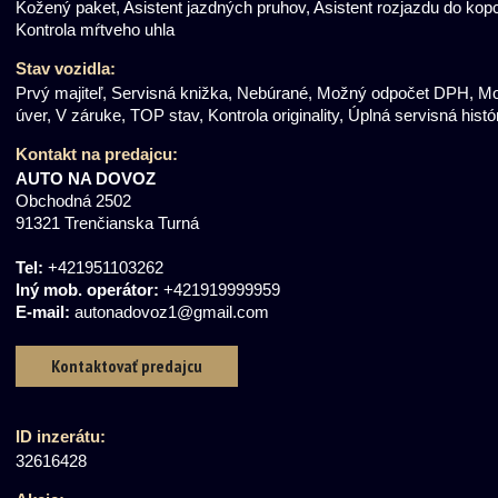
Kožený paket, Asistent jazdných pruhov, Asistent rozjazdu do kop
Kontrola mŕtveho uhla
Stav vozidla:
Prvý majiteľ, Servisná knižka, Nebúrané, Možný odpočet DPH, M
úver, V záruke, TOP stav, Kontrola originality, Úplná servisná histó
Kontakt
na predajcu
:
AUTO NA DOVOZ
Obchodná 2502
91321 Trenčianska Turná
Tel:
+421951103262
Iný mob. operátor:
+421919999959
E-mail:
autonadovoz1@gmail.com
Kontaktovať predajcu
ID inzerátu:
32616428