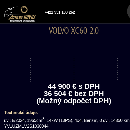
+421 951 103 262
VOLVO XC60 2.0
44 900 € s DPH
36 504 € bez DPH
(Možný odpočet DPH)
Technické údaje:
3
r.v.: 8/2024, 1969cm
, 14kW (19PS), 4x4, Benzín, 0 dv., 14350 km
YV1UZM1V2S1038944