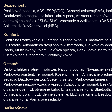
Bezpečnosť:
Posilňovač riadenia, ABS, ESP(VDC), Brzdový asistent(BAS), Isof
Deaktivácia airbagov, Indikátor tlaku v pneu, Asistent rozpoznávan
dopravných značiek (ISLW/ISLA), Varovanie o vzdialenosti (BAS P
Asistent diaľkových svetiel (HBA)
Komfort:
Centrálne uzamykanie, El. predné a zadné okná, El. nastaviteľné s
El. zrkadlá, Automatická dvojzónová klimatizácia, Diaľkové ovláda
Rádio, Multifunkčný volant, Lakťová opierka, Bezkľúčové štartovan
Ostrekovače svetlometov, Virtuálny kokpit
Ostatné:
Disky z ľahkej zliatiny, Imobilizér, Palubný počítač, Navigačný sys
Parkovací asistent, Tempomat, Kožený interiér, Vyhrievané predné
sedadlá, Dažďový senzor, Svetelný senzor, Parkovacia kamera,
Parkovacie senzory vzadu a vpredu, Adaptívny tempomat, Bezkľ
otváranie dverí, El. otváranie kufra, El. zatváranie kufra, Bluetooth,
Vyhrievaný volant, LED denné svietenie, LED svetlomety, Bezdot
otváranie kufra, Pamäťové sedačky
Ďalšia výbava: