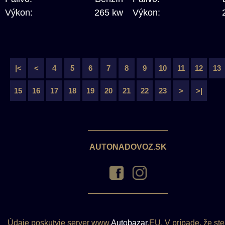
Výkon:
265 kw
Výkon:
|<
<
4
5
6
7
8
9
10
11
12
13
15
16
17
18
19
20
21
22
23
>
>|
AUTONADOVOZ.SK
Údaje poskutyje server www.
Autobazar
.EU. V prípade, že ste