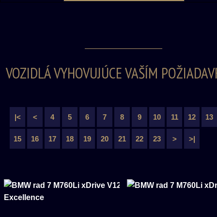
VOZIDLÁ VYHOVUJÚCE VAŠÍM POŽIADAV
|<
<
4
5
6
7
8
9
10
11
12
13
15
16
17
18
19
20
21
22
23
>
>|